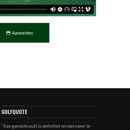
Aanmelden
GOLFQUOTE
''Een gemiste putt is definitief en niet meer te