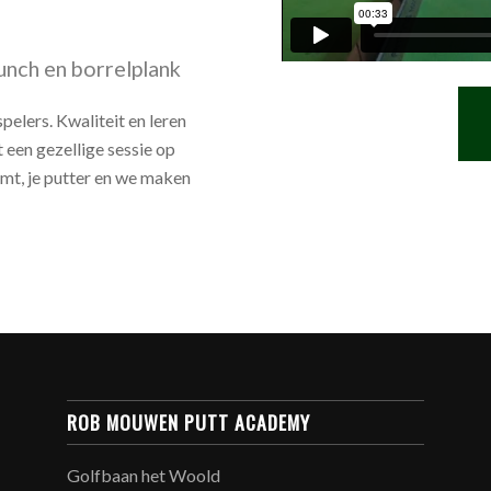
unch en borrelplank
elers. Kwaliteit en leren
 een gezellige sessie op
mt, je putter en we maken
ROB MOUWEN PUTT ACADEMY
Golfbaan het Woold